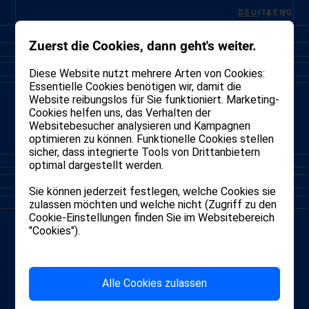
DEU
ITA
ENG
Zuerst die Cookies, dann geht's weiter.
Diese Website nutzt mehrere Arten von Cookies:
Essentielle Cookies benötigen wir, damit die
Website reibungslos für Sie funktioniert. Marketing-
Cookies helfen uns, das Verhalten der
Websitebesucher analysieren und Kampagnen
optimieren zu können. Funktionelle Cookies stellen
sicher, dass integrierte Tools von Drittanbietern
M
i
t
j
e
d
e
r
n
e
u
e
n
A
r
c
h
i
t
e
k
t
u
r
optimal dargestellt werden.
b
e
g
i
n
n
t
e
i
n
n
e
u
e
r
A
b
s
c
h
n
i
t
.
T
H
E
Sie können jederzeit festlegen, welche Cookies sie
N
E
W
K
O
M
M
A
.
zulassen möchten und welche nicht (Zugriff zu den
Cookie-Einstellungen finden Sie im Websitebereich
"Cookies").
Alle Cookies zulassen