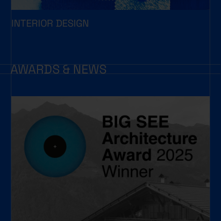
INTERIOR DESIGN
A
W
A
R
D
S
&
N
E
W
S